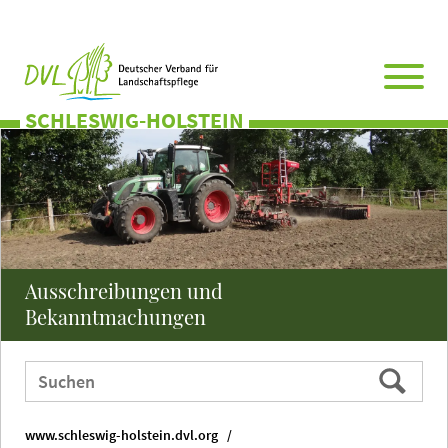
Direkt
Zum
Zum
Zur
zum
Hauptmenü
Seitenende
Website-
Seiteninhalt
Suche
SCHLESWIG-HOLSTEIN
Ausschreibungen und
Bekanntmachungen
Webauftritt
Suchen
durchsuchen
nach:
www.schleswig-holstein.dvl.org